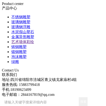
Product center
产品中心
不锈钢雕塑
玻璃钢雕塑
玻璃钢浮雕
水泥假山塑石
金属异形雕塑
艺术墙体彩绘
铸铜雕塑
锻铜雕塑
泡沫雕塑
绿雕
Contact Us
联系我们
地址:
四川省绵阳市涪城区青义镇戈家庙村4组
服务热线:
15883799418
手机:
18190623499
电子邮箱：
2844167819@qq.com