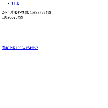
打印
24小时服务热线
15883799418
18190623499
Copyright ©
版权所有
绵阳松艺雕塑有限公司
地址:
四川省绵阳市涪城区青义镇戈家庙村4组
蜀ICP备19024154号-2