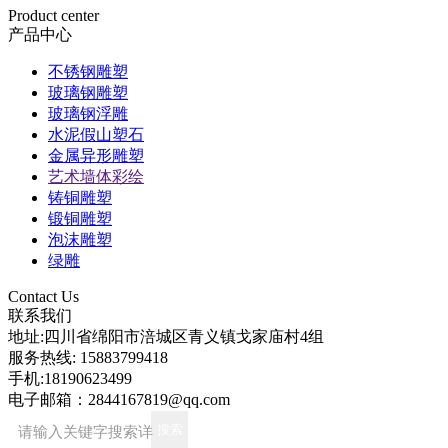
Product center
产品中心
不锈钢雕塑
玻璃钢雕塑
玻璃钢浮雕
水泥假山塑石
金属异形雕塑
艺术墙体彩绘
铸铜雕塑
锻铜雕塑
泡沫雕塑
绿雕
Contact Us
联系我们
地址:
四川省绵阳市涪城区青义镇戈家庙村4组
服务热线:
15883799418
手机:
18190623499
电子邮箱：
2844167819@qq.com