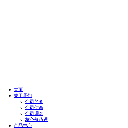
首页
关于我们
公司简介
公司使命
公司理念
核心价值观
产品中心