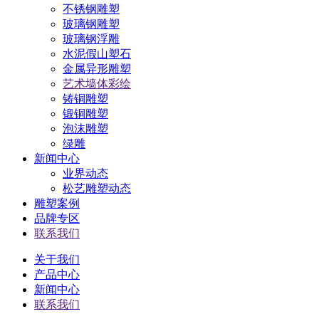
不锈钢雕塑
玻璃钢雕塑
玻璃钢浮雕
水泥假山塑石
金属异形雕塑
艺术墙体彩绘
铸铜雕塑
锻铜雕塑
泡沫雕塑
绿雕
新闻中心
业界动态
松艺雕塑动态
雕塑案例
品牌专区
联系我们
关于我们
产品中心
新闻中心
联系我们