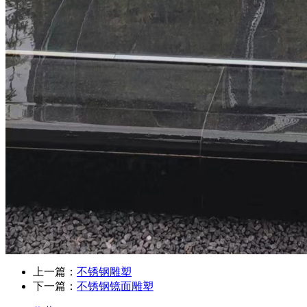
上一篇：
不锈钢雕塑
下一篇：
不锈钢镜面雕塑