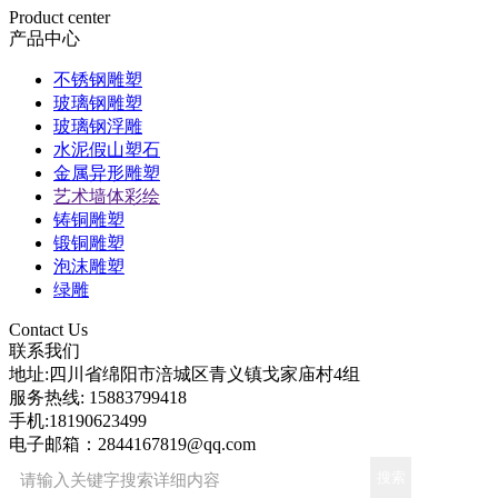
Product center
产品中心
不锈钢雕塑
玻璃钢雕塑
玻璃钢浮雕
水泥假山塑石
金属异形雕塑
艺术墙体彩绘
铸铜雕塑
锻铜雕塑
泡沫雕塑
绿雕
Contact Us
联系我们
地址:
四川省绵阳市涪城区青义镇戈家庙村4组
服务热线:
15883799418
手机:
18190623499
电子邮箱：
2844167819@qq.com