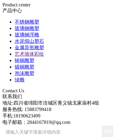
Product center
产品中心
不锈钢雕塑
玻璃钢雕塑
玻璃钢浮雕
水泥假山塑石
金属异形雕塑
艺术墙体彩绘
铸铜雕塑
锻铜雕塑
泡沫雕塑
绿雕
Contact Us
联系我们
地址:
四川省绵阳市涪城区青义镇戈家庙村4组
服务热线:
15883799418
手机:
18190623499
电子邮箱：
2844167819@qq.com