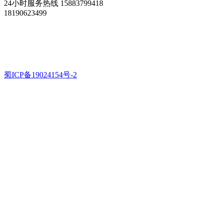
24小时服务热线
15883799418
18190623499
Copyright ©
版权所有
绵阳松艺雕塑有限公司
地址:
四川省绵阳市涪城区青义镇戈家庙村4组
蜀ICP备19024154号-2